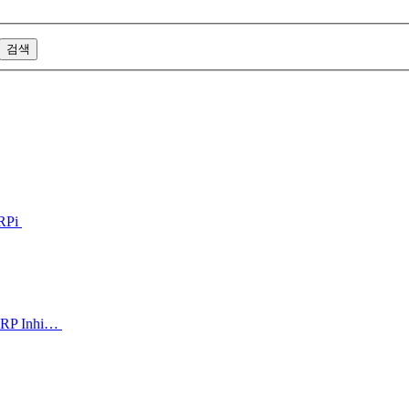
ARPi
ARP Inhi…