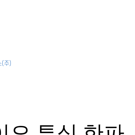
(주)
바이오 투심 한파