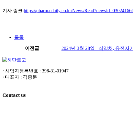
기사 링크:
https://pharm.edaily.co.kr/News/Read?newsId=03024
목록
이전글
2024년 3월 28일 - 식약처, 유
·
사업자등록번호 : 396-81-01947
·
대표자 : 김종문
Contact us
본사 : 울산광역시 울주군 언양읍 유니스트길 50 (울산과학기술원
연구소 : 서울특별시 강서구 마곡중앙8로1길 38 201호
02-6956-9248