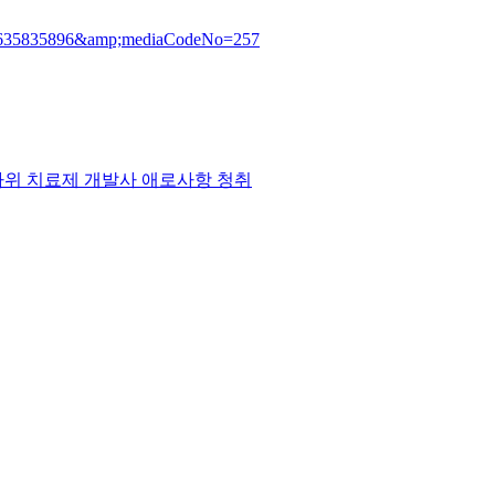
166635835896&amp;mediaCodeNo=257
전자가위 치료제 개발사 애로사항 청취
) 251동 322호