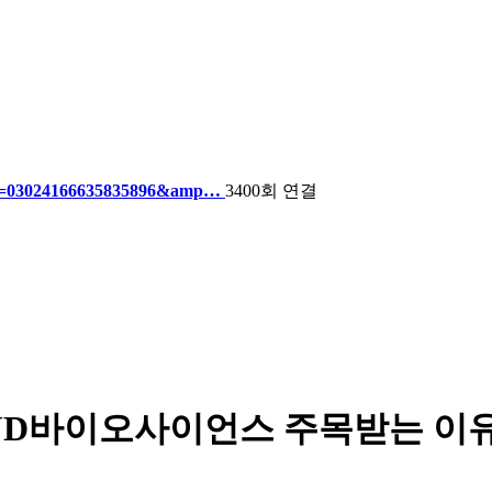
sId=03024166635835896&amp…
3400회 연결
JD바이오사이언스 주목받는 이