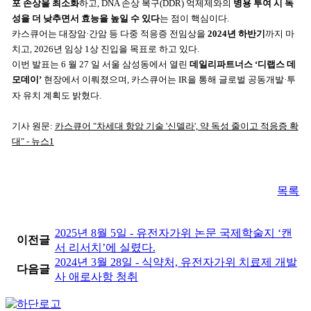
포 손상을 최소화
하고, DNA 손상 복구(DDR) 억제제와의
병용 투여 시 독
성을 더 낮추면서 효능을 높일 수 있다
는 점이 핵심이다.
카스큐어는 대장암·간암 등 다중 적응증 전임상을
2024년 하반기
까지 마
치고, 2026년 임상 1상 진입을 목표로 하고 있다.
이번 발표는 6 월 27 일 서울 삼성동에서 열린
데일리파트너스 ‘디랩스 데
모데이’
현장에서 이뤄졌으며, 카스큐어는 IR을 통해 글로벌 공동개발·투
자 유치 계획도 밝혔다.
기사 원문:
카스큐어 "차세대 항암 기술 '신델라', 약 독성 줄이고 적응증 확
대" - 뉴스1
목록
2025년 8월 5일 - 유전자가위 논문 국제학술지 ‘캔
이전글
서 리서치’에 실렸다.
2024년 3월 28일 - 식약처, 유전자가위 치료제 개발
다음글
사 애로사항 청취