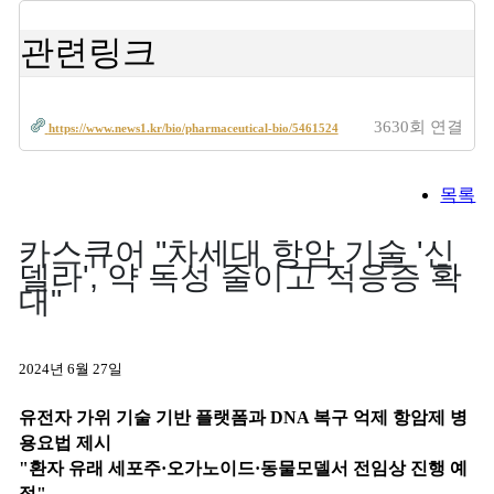
관련링크
3630회 연결
https://www.news1.kr/bio/pharmaceutical-bio/5461524
목록
카스큐어 "차세대 항암 기술 '신
델라', 약 독성 줄이고 적응증 확
대"
2024년 6월 27일 ​
유전자 가위 기술 기반 플랫폼과 DNA 복구 억제 항암제 병
용요법 제시
"환자 유래 세포주·오가노이드·동물모델서 전임상 진행 예
정"