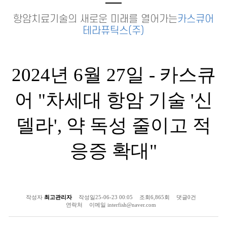
항암치료기술의 새로운 미래를 열어가는
카스큐어
테라퓨틱스(주)
2024년 6월 27일 - 카스큐
어 "차세대 항암 기술 '신
델라', 약 독성 줄이고 적
응증 확대"
작성자
최고관리자
작성일
25-06-23 00:05
조회
6,865회
댓글
0건
연락처
이메일
interfish@naver.com